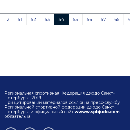
2
51
52
53
54
55
56
57
65
Региональная спортивная Федерация дзюдо Санкт-
Петербурга, 2019.
При цитировании материалов ссылка на пресс-службу
Региональной спортивной федерации дзюдо Санкт-
Петербурга и официальный сайт
wwww.spbjudo.com
обязательна.