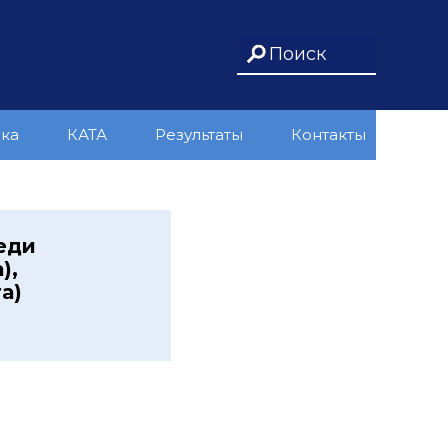
ика
КАТА
Результаты
Контакты
еди
),
а)