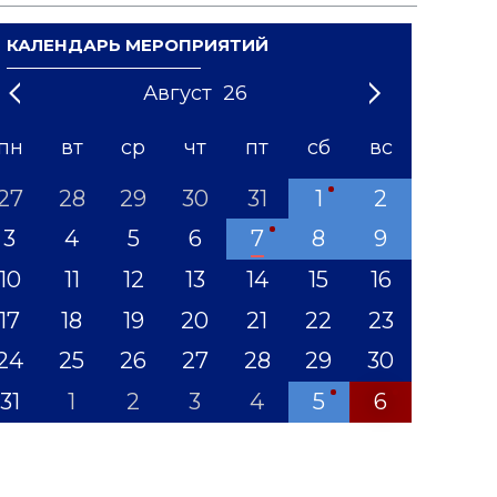
КАЛЕНДАРЬ МЕРОПРИЯТИЙ
Август
26
21
1
'22
2
'23
3
4
'24
5
'25
6
'26
7
'27
8
'28
9
'29
10
'30
11
'31
12
пн
вт
ср
чт
пт
сб
вс
27
28
29
30
31
1
2
3
4
5
6
7
8
9
10
11
12
13
14
15
16
17
18
19
20
21
22
23
24
25
26
27
28
29
30
31
1
2
3
4
5
6