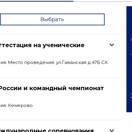
Выбрать
'
тестация на ученические
я: Место проведения: ул.Гаванская д.47Б СК
России и командный чемпионат
ия: Кемерово
ждународные соревнования