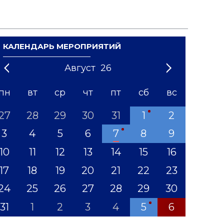
КАЛЕНДАРЬ МЕРОПРИЯТИЙ
Август
26
21
1
'22
2
'23
3
4
'24
5
'25
6
'26
7
'27
8
'28
9
'29
10
'30
11
'31
12
пн
вт
ср
чт
пт
сб
вс
27
28
29
30
31
1
2
3
4
5
6
7
8
9
10
11
12
13
14
15
16
17
18
19
20
21
22
23
24
25
26
27
28
29
30
31
1
2
3
4
5
6