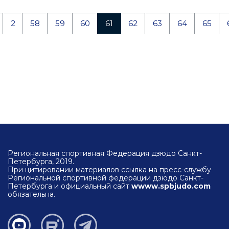
2
58
59
60
61
62
63
64
65
Региональная спортивная Федерация дзюдо Санкт-
Петербурга, 2019.
При цитировании материалов ссылка на пресс-службу
Региональной спортивной федерации дзюдо Санкт-
Петербурга и официальный сайт
wwww.spbjudo.com
обязательна.