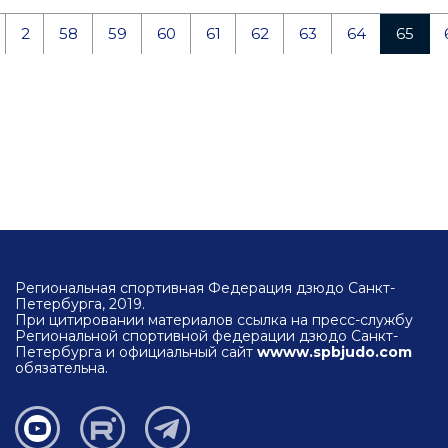
2
58
59
60
61
62
63
64
65
Региональная спортивная Федерация дзюдо Санкт-
Петербурга, 2019.
При цитировании материалов ссылка на пресс-службу
Региональной спортивной федерации дзюдо Санкт-
Петербурга и официальный сайт
wwww.spbjudo.com
обязательна.