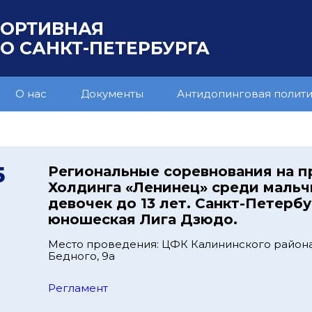
ПОРТИВНАЯ
 САНКТ-ПЕТЕРБУРГА
О нас
Документы
Антидопинговая полит
5
Региональные соревнования на п
Холдинга «Ленинец» среди мальч
девочек до 13 лет. Санкт-Петерб
юношеская Лига Дзюдо.
Место проведения: ЦФК Калининского района,
Бедного, 9а
Регламент