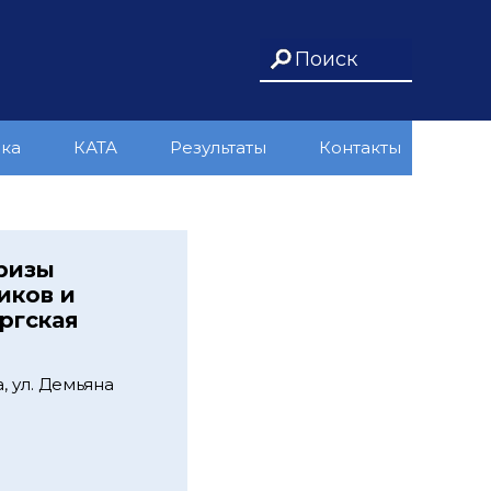
ика
КАТА
Результаты
Контакты
ризы
иков и
ургская
 ул. Демьяна