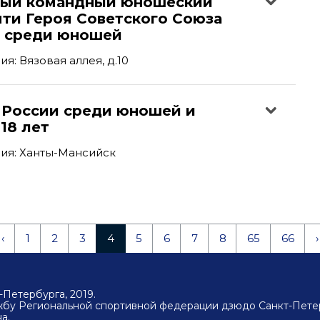
ый командный юношеский
яти Героя Советского Союза
а среди юношей
я: Вязовая аллея, д.10
 России среди юношей и
18 лет
ия: Ханты-Мансийск
‹
1
2
3
4
5
6
7
8
65
66
›
Петербурга, 2019.
ужбу Региональной спортивной федерации дзюдо Санкт-Пете
а.