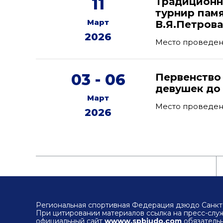
11
Традиционн
турнир пам
Март
В.Я.Петров
2026
Место проведени
03 - 06
Первенство
девушек до 
Март
Место проведен
2026
Региональная спортивная Федерация дзюдо Санкт-
При цитировании материалов ссылка на пресс-сл
официальный сайт
wwww.spbjudo.com
обязательн