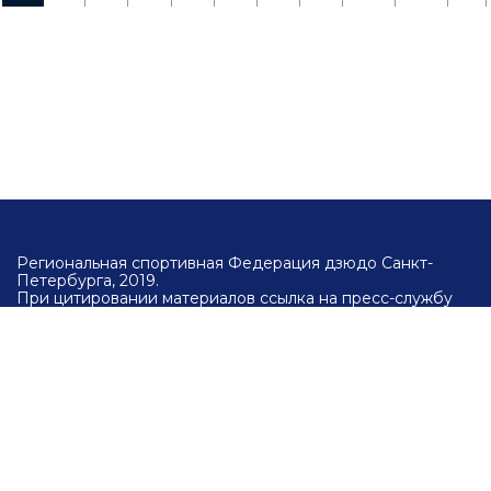
Региональная спортивная Федерация дзюдо Санкт-
Петербурга, 2019.
При цитировании материалов ссылка на пресс-службу
Региональной спортивной федерации дзюдо Санкт-
Петербурга и официальный сайт
wwww.spbjudo.com
обязательна.