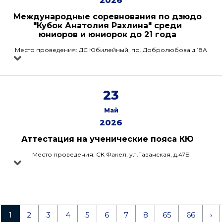
2026
Международные соревнования по дзюдо
"Кубок Анатолия Рахлина" среди
юниоров и юниорок до 21 года
Место проведения: ДС Юбилейный, пр. Добролюбова д.18А
23
Май
2026
Аттестация на ученические пояса КЮ
Место проведения: СК Факел, ул.Гаванская, д.47Б
1
2
3
4
5
6
7
8
65
66
›