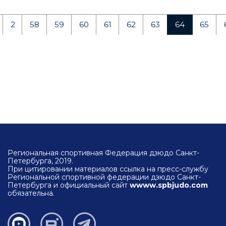
2
58
59
60
61
62
63
64
65
Региональная спортивная Федерация дзюдо Санкт-
Петербурга, 2019.
При цитировании материалов ссылка на пресс-службу
Региональной спортивной федерации дзюдо Санкт-
Петербурга и официальный сайт
wwww.spbjudo.com
обязательна.