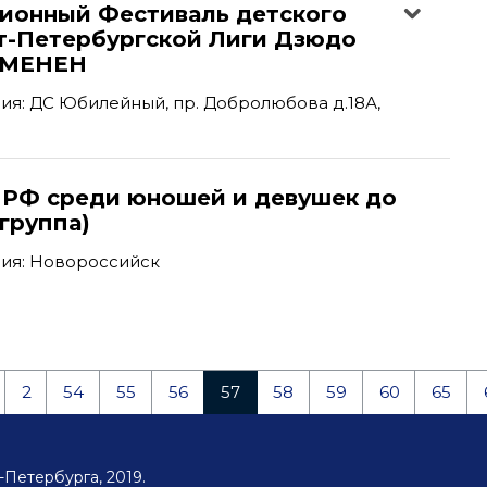
ционный Фестиваль детского
т-Петербургской Лиги Дзюдо
ТМЕНЕН
я: ДС Юбилейный, пр. Добролюбова д.18А,
 РФ среди юношей и девушек до
-группа)
ия: Новороссийск
2
54
55
56
57
58
59
60
65
Петербурга, 2019.