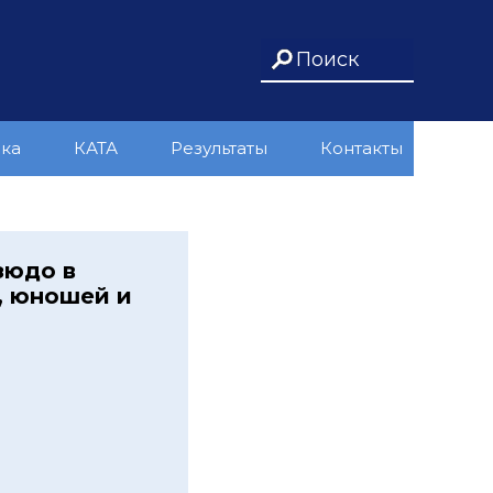
ика
КАТА
Результаты
Контакты
зюдо в
, юношей и