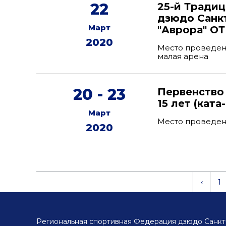
22
25-й Тради
дзюдо Санк
Март
"Аврора" О
2020
Место проведени
малая арена
20 - 23
Первенство
15 лет (ката
Март
Место проведен
2020
‹
1
Региональная спортивная Федерация дзюдо Санкт-