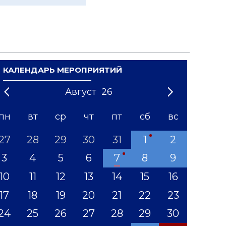
КАЛЕНДАРЬ МЕРОПРИЯТИЙ
Август
26
21
1
'22
2
'23
3
4
'24
5
'25
6
'26
7
'27
8
'28
9
'29
10
'30
11
'31
12
пн
вт
ср
чт
пт
сб
вс
27
28
29
30
31
1
2
3
4
5
6
7
8
9
10
11
12
13
14
15
16
17
18
19
20
21
22
23
24
25
26
27
28
29
30